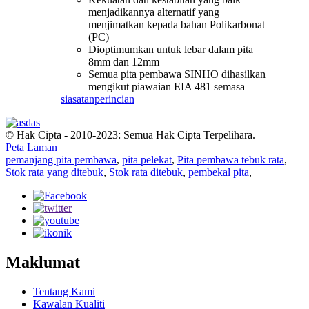
menjadikannya alternatif yang
menjimatkan kepada bahan Polikarbonat
(PC)
Dioptimumkan untuk lebar dalam pita
8mm dan 12mm
Semua pita pembawa SINHO dihasilkan
mengikut piawaian EIA 481 semasa
siasatan
perincian
© Hak Cipta - 2010-2023: Semua Hak Cipta Terpelihara.
Peta Laman
pemanjang pita pembawa
,
pita pelekat
,
Pita pembawa tebuk rata
,
Stok rata yang ditebuk
,
Stok rata ditebuk
,
pembekal pita
,
Maklumat
Tentang Kami
Kawalan Kualiti