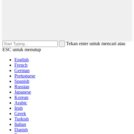
Tekan enter untuk mencari atau
ESC untuk menutup
English
French
German
Portuguese
Spanish
Russian
Japanese
Korean
Arabic
Irish
Greek
Turkish
Italian
Danish