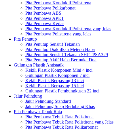
Pita Pembawa Konduktif Polistirena
Pita Pembawa Polikarbonat
Pita Pembawa ABS
Pita Pembawa APET
Pita Pembawa Kertas
Pita Pembawa Konduktif Polistirena yang Jelas
Pita Pembawa Polistirena yang Jelas
Pita Penutup
Pita Penutup Sensitif Tekanan
Pita Penutup Diaktifkan Meterai Haba
Pita Penutup Sensitif Tekanan SHPTPSA329
Pita Penutup Aktif Haba Bermuka Dua
Gulungan Plastik Antistatik
Kekili Plastik Komponen Mini 4 inci
Gulungan Plastik Komponen 7 inci
Kekili Plastik Berpasang 13 inci
Kekili Plastik Berpasang 15 inci
Gulungan Plastik Pembungkusan 22 inci
Jalur Pelindung
Jalur Pelindung Standard
Jalur Pelindung Snap Berlubang Khas
Pita Pembawa Tebuk Rata
Pita Pembawa Tebuk Rata Polistirena
Pita Pembawa Tebuk Rata Polistirena yang Jelas
Pita Pembawa Tebuk Rata Polikarbonat