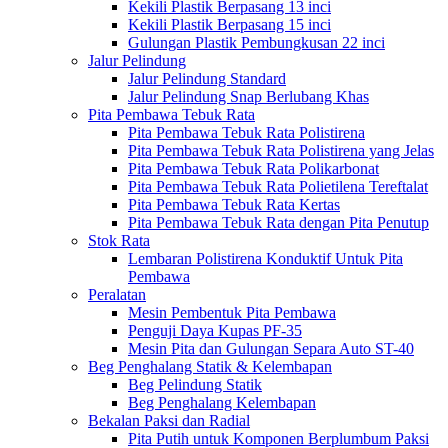
Kekili Plastik Berpasang 13 inci
Kekili Plastik Berpasang 15 inci
Gulungan Plastik Pembungkusan 22 inci
Jalur Pelindung
Jalur Pelindung Standard
Jalur Pelindung Snap Berlubang Khas
Pita Pembawa Tebuk Rata
Pita Pembawa Tebuk Rata Polistirena
Pita Pembawa Tebuk Rata Polistirena yang Jelas
Pita Pembawa Tebuk Rata Polikarbonat
Pita Pembawa Tebuk Rata Polietilena Tereftalat
Pita Pembawa Tebuk Rata Kertas
Pita Pembawa Tebuk Rata dengan Pita Penutup
Stok Rata
Lembaran Polistirena Konduktif Untuk Pita
Pembawa
Peralatan
Mesin Pembentuk Pita Pembawa
Penguji Daya Kupas PF-35
Mesin Pita dan Gulungan Separa Auto ST-40
Beg Penghalang Statik & Kelembapan
Beg Pelindung Statik
Beg Penghalang Kelembapan
Bekalan Paksi dan Radial
Pita Putih untuk Komponen Berplumbum Paksi