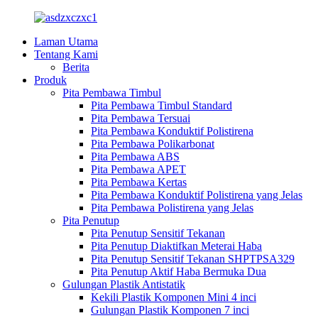
Laman Utama
Tentang Kami
Berita
Produk
Pita Pembawa Timbul
Pita Pembawa Timbul Standard
Pita Pembawa Tersuai
Pita Pembawa Konduktif Polistirena
Pita Pembawa Polikarbonat
Pita Pembawa ABS
Pita Pembawa APET
Pita Pembawa Kertas
Pita Pembawa Konduktif Polistirena yang Jelas
Pita Pembawa Polistirena yang Jelas
Pita Penutup
Pita Penutup Sensitif Tekanan
Pita Penutup Diaktifkan Meterai Haba
Pita Penutup Sensitif Tekanan SHPTPSA329
Pita Penutup Aktif Haba Bermuka Dua
Gulungan Plastik Antistatik
Kekili Plastik Komponen Mini 4 inci
Gulungan Plastik Komponen 7 inci