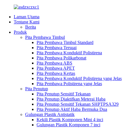
Laman Utama
Tentang Kami
Berita
Produk
Pita Pembawa Timbul
Pita Pembawa Timbul Standard
Pita Pembawa Tersuai
Pita Pembawa Konduktif Polistirena
Pita Pembawa Polikarbonat
Pita Pembawa ABS
Pita Pembawa APET
Pita Pembawa Kertas
Pita Pembawa Konduktif Polistirena yang Jelas
Pita Pembawa Polistirena yang Jelas
Pita Penutup
Pita Penutup Sensitif Tekanan
Pita Penutup Diaktifkan Meterai Haba
Pita Penutup Sensitif Tekanan SHPTPSA329
Pita Penutup Aktif Haba Bermuka Dua
Gulungan Plastik Antistatik
Kekili Plastik Komponen Mini 4 inci
Gulungan Plastik Komponen 7 inci