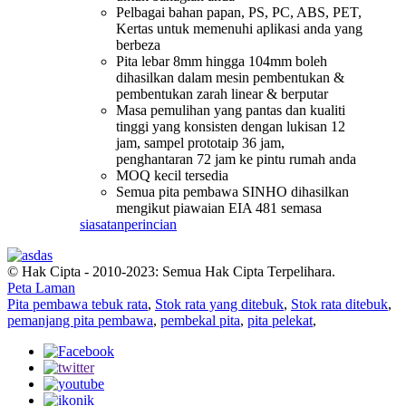
Pelbagai bahan papan, PS, PC, ABS, PET,
Kertas untuk memenuhi aplikasi anda yang
berbeza
Pita lebar 8mm hingga 104mm boleh
dihasilkan dalam mesin pembentukan &
pembentukan zarah linear & berputar
Masa pemulihan yang pantas dan kualiti
tinggi yang konsisten dengan lukisan 12
jam, sampel prototaip 36 jam,
penghantaran 72 jam ke pintu rumah anda
MOQ kecil tersedia
Semua pita pembawa SINHO dihasilkan
mengikut piawaian EIA 481 semasa
siasatan
perincian
© Hak Cipta - 2010-2023: Semua Hak Cipta Terpelihara.
Peta Laman
Pita pembawa tebuk rata
,
Stok rata yang ditebuk
,
Stok rata ditebuk
,
pemanjang pita pembawa
,
pembekal pita
,
pita pelekat
,