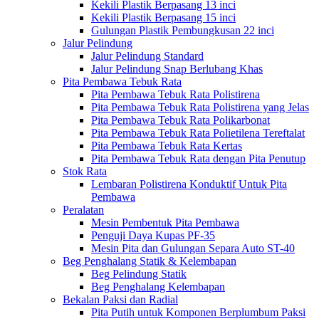
Kekili Plastik Berpasang 13 inci
Kekili Plastik Berpasang 15 inci
Gulungan Plastik Pembungkusan 22 inci
Jalur Pelindung
Jalur Pelindung Standard
Jalur Pelindung Snap Berlubang Khas
Pita Pembawa Tebuk Rata
Pita Pembawa Tebuk Rata Polistirena
Pita Pembawa Tebuk Rata Polistirena yang Jelas
Pita Pembawa Tebuk Rata Polikarbonat
Pita Pembawa Tebuk Rata Polietilena Tereftalat
Pita Pembawa Tebuk Rata Kertas
Pita Pembawa Tebuk Rata dengan Pita Penutup
Stok Rata
Lembaran Polistirena Konduktif Untuk Pita
Pembawa
Peralatan
Mesin Pembentuk Pita Pembawa
Penguji Daya Kupas PF-35
Mesin Pita dan Gulungan Separa Auto ST-40
Beg Penghalang Statik & Kelembapan
Beg Pelindung Statik
Beg Penghalang Kelembapan
Bekalan Paksi dan Radial
Pita Putih untuk Komponen Berplumbum Paksi