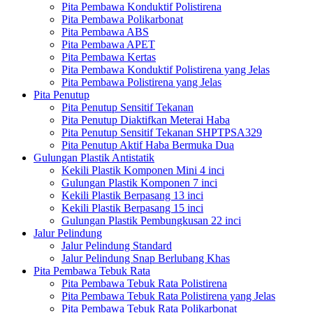
Pita Pembawa Konduktif Polistirena
Pita Pembawa Polikarbonat
Pita Pembawa ABS
Pita Pembawa APET
Pita Pembawa Kertas
Pita Pembawa Konduktif Polistirena yang Jelas
Pita Pembawa Polistirena yang Jelas
Pita Penutup
Pita Penutup Sensitif Tekanan
Pita Penutup Diaktifkan Meterai Haba
Pita Penutup Sensitif Tekanan SHPTPSA329
Pita Penutup Aktif Haba Bermuka Dua
Gulungan Plastik Antistatik
Kekili Plastik Komponen Mini 4 inci
Gulungan Plastik Komponen 7 inci
Kekili Plastik Berpasang 13 inci
Kekili Plastik Berpasang 15 inci
Gulungan Plastik Pembungkusan 22 inci
Jalur Pelindung
Jalur Pelindung Standard
Jalur Pelindung Snap Berlubang Khas
Pita Pembawa Tebuk Rata
Pita Pembawa Tebuk Rata Polistirena
Pita Pembawa Tebuk Rata Polistirena yang Jelas
Pita Pembawa Tebuk Rata Polikarbonat