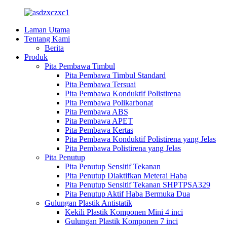
Laman Utama
Tentang Kami
Berita
Produk
Pita Pembawa Timbul
Pita Pembawa Timbul Standard
Pita Pembawa Tersuai
Pita Pembawa Konduktif Polistirena
Pita Pembawa Polikarbonat
Pita Pembawa ABS
Pita Pembawa APET
Pita Pembawa Kertas
Pita Pembawa Konduktif Polistirena yang Jelas
Pita Pembawa Polistirena yang Jelas
Pita Penutup
Pita Penutup Sensitif Tekanan
Pita Penutup Diaktifkan Meterai Haba
Pita Penutup Sensitif Tekanan SHPTPSA329
Pita Penutup Aktif Haba Bermuka Dua
Gulungan Plastik Antistatik
Kekili Plastik Komponen Mini 4 inci
Gulungan Plastik Komponen 7 inci