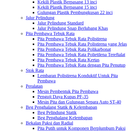
Kekili Plastik Berpasang 13 inci
Kekili Plastik Berpasang 15 inci
Gulungan Plastik Pembungkusan 22 inci
Jalur Pelindung
Jalur Pelindung Standard
Jalur Pelindung Snap Berlubang Khas
Pita Pembawa Tebuk Rata
Pita Pembawa Tebuk Rata Polistirena
Pita Pembawa Tebuk Rata Polistirena yang Jelas
Pita Pembawa Tebuk Rata Polikarbonat
Pita Pembawa Tebuk Rata Polietilena Tereftalat
Pita Pembawa Tebuk Rata Kertas
Pita Pembawa Tebuk Rata dengan Pita Penutup
Stok Rata
Lembaran Polistirena Konduktif Untuk Pita
Pembawa
Peralatan
Mesin Pembentuk Pita Pembawa
Penguji Daya Kupas PF-35
Mesin Pita dan Gulungan Separa Auto ST-40
Beg Penghalang Statik & Kelembapan
Beg Pelindung Statik
Beg Penghalang Kelembapan
Bekalan Paksi dan Radial
Pita Putih untuk Komponen Berplumbum Paksi