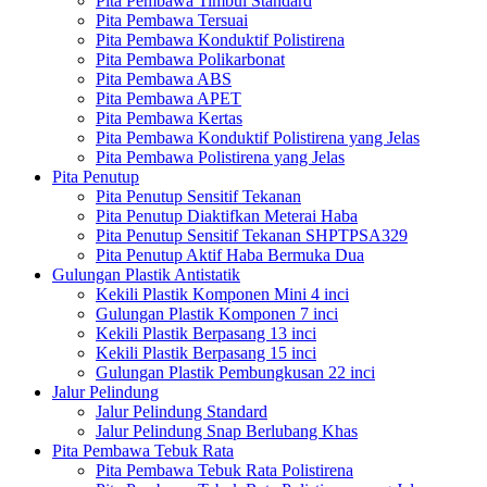
Pita Pembawa Timbul Standard
Pita Pembawa Tersuai
Pita Pembawa Konduktif Polistirena
Pita Pembawa Polikarbonat
Pita Pembawa ABS
Pita Pembawa APET
Pita Pembawa Kertas
Pita Pembawa Konduktif Polistirena yang Jelas
Pita Pembawa Polistirena yang Jelas
Pita Penutup
Pita Penutup Sensitif Tekanan
Pita Penutup Diaktifkan Meterai Haba
Pita Penutup Sensitif Tekanan SHPTPSA329
Pita Penutup Aktif Haba Bermuka Dua
Gulungan Plastik Antistatik
Kekili Plastik Komponen Mini 4 inci
Gulungan Plastik Komponen 7 inci
Kekili Plastik Berpasang 13 inci
Kekili Plastik Berpasang 15 inci
Gulungan Plastik Pembungkusan 22 inci
Jalur Pelindung
Jalur Pelindung Standard
Jalur Pelindung Snap Berlubang Khas
Pita Pembawa Tebuk Rata
Pita Pembawa Tebuk Rata Polistirena